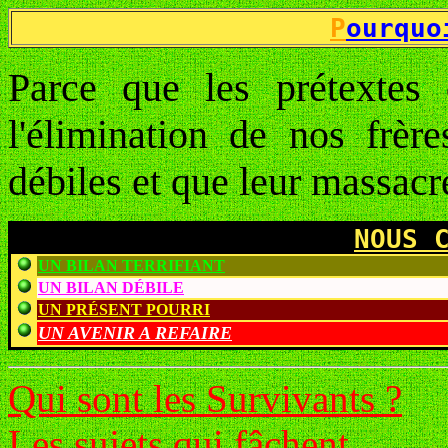
P
ourquo
Parce que les prétextes 
l'élimination de nos frère
débiles et que leur massacre
NOUS 
UN BILAN TERRIFIANT
UN BILAN DÉBILE
UN PRÉSENT POURRI
UN AVENIR A REFAIRE
Qui sont les Survivants ?
Les sujets qui fâchent